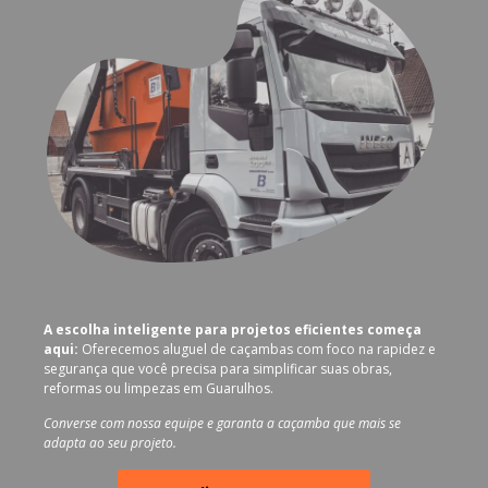
A escolha inteligente para projetos eficientes começa
aqui:
Oferecemos aluguel de caçambas com foco na rapidez e
segurança que você precisa para simplificar suas obras,
reformas ou limpezas em Guarulhos.
Converse com nossa equipe e garanta a caçamba que mais se
adapta ao seu projeto.