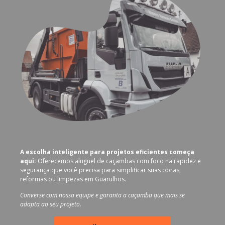
A escolha inteligente para projetos eficientes começa
aqui:
Oferecemos aluguel de caçambas com foco na rapidez e
segurança que você precisa para simplificar suas obras,
reformas ou limpezas em Guarulhos.
Converse com nossa equipe e garanta a caçamba que mais se
adapta ao seu projeto.