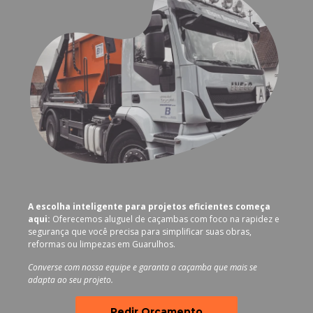
A escolha inteligente para projetos eficientes começa
aqui:
Oferecemos aluguel de caçambas com foco na rapidez e
segurança que você precisa para simplificar suas obras,
reformas ou limpezas em Guarulhos.
Converse com nossa equipe e garanta a caçamba que mais se
adapta ao seu projeto.
Pedir Orçamento